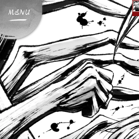
サ
イ
ト
メ
ニ
ュ
ー
開
閉