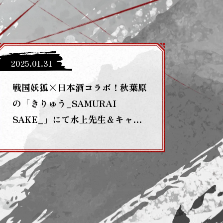
2025
.
01
.
31
戦国妖狐×日本酒コラボ！秋葉原
の「きりゅう_SAMURAI
SAKE_」にて水上先生＆キャス
ト選定の日本酒が楽しめます！