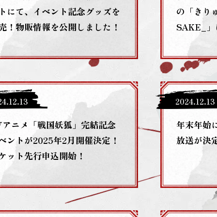
トにて、イベント記念グッズを
の「きりゅ
売！物販情報を公開しました！
SAKE_
ト選定の
24
.
12
.
13
2024
.
12
.
13
Vアニメ「戦国妖狐」完結記念
年末年始
ベントが2025年2月開催決定！
放送が決
ケット先行申込開始！