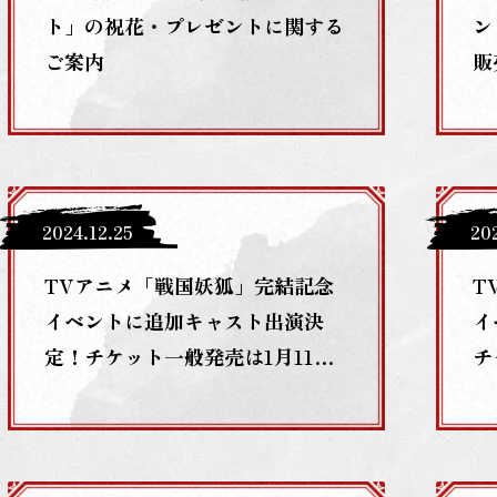
ト」の祝花・プレゼントに関する
ン
ご案内
販
2024
.
12
.
25
20
TVアニメ「戦国妖狐」完結記念
T
イベントに追加キャスト出演決
イ
定！チケット一般発売は1月11日
チ
から！