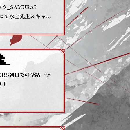
う_SAMURAI
」にて水上先生＆キャス
日本酒が楽しめます！
にBS朝日での全話一挙
定！