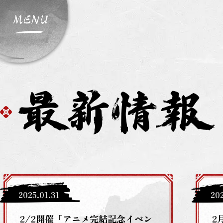
サ
イ
ト
メ
ニ
ュ
ー
開
閉
2025
.
01
.
31
20
2/2開催「アニメ完結記念イベン
2