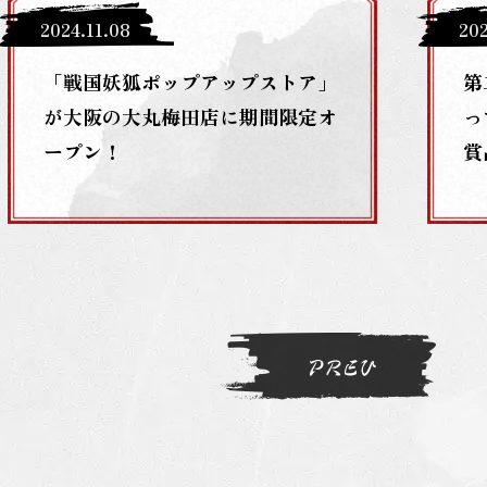
2024
.
11
.
08
20
「戦国妖狐ポップアップストア」
第
が大阪の大丸梅田店に期間限定オ
っ
ープン！
賞
ン