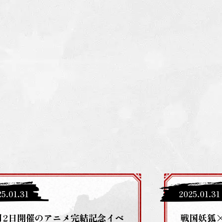
25
.
01
.
31
2025
.
01
.
31
月2日開催のアニメ完結記念イベ
戦国妖狐