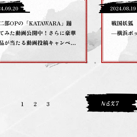
24
.
09
.
20
2024
.
08
.
19
二部OPの「KATAWARA」踊
戦国妖狐
てみた動画公開中！さらに豪華
―横浜ポ
品が当たる動画投稿キャンペー
も！
1
2
3