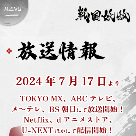
サ
イ
ト
メ
ニ
ュ
ー
開
閉