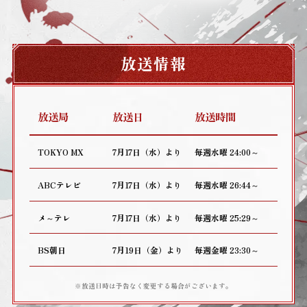
放送情報
放送局
放送日
放送時間
TOKYO МX
7月17日（水）より
毎週水曜 24:00～
ABCテレビ
7月17日（水）より
毎週水曜 26:44～
メ～テレ
7月17日（水）より
毎週水曜 25:29～
BS朝日
7月19日（金）より
毎週金曜 23:30～
※放送日時は予告なく変更する場合がございます。